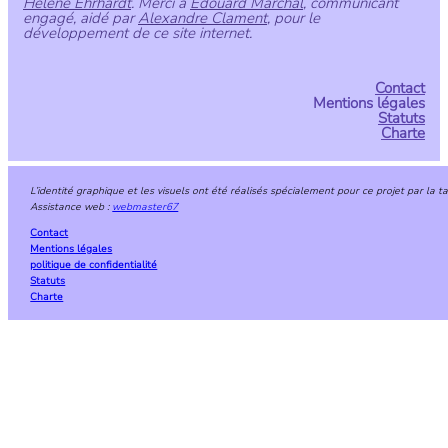
Hélène Ehrhardt
. Merci à
Edouard Marchal
, communicant
engagé, aidé par
Alexandre Clament
, pour le
développement de ce site internet.
Contact
Mentions légales
Statuts
Charte
L’identité graphique et les visuels ont été réalisés spécialement pour ce projet par la 
Assistance web :
webmaster67
Contact
Mentions légales
politique de confidentialité
Statuts
Charte