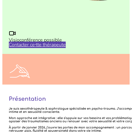
Visioconférence possible
Contacter ce⸱tte thérapeute
N’hésitez pas à nous faire vos retours sur vos consultations
ICI
Présentation
Je suis sexothérapeute & sophrologue spécialisée en psycho-trauma. J’accompagn
intime et en sexualité consciente.
Mon approche est intégrative : elle s’appuie sur vos besoins et vos problématiqu
apaiser des traumatismes anciens ou renouer avec votre sexualité et votre corp
À partir de janvier 2026, j’ouvre les portes de mon accompagnement : un parc
retrouver paix, fluidité et souveraineté dans votre vie intime.