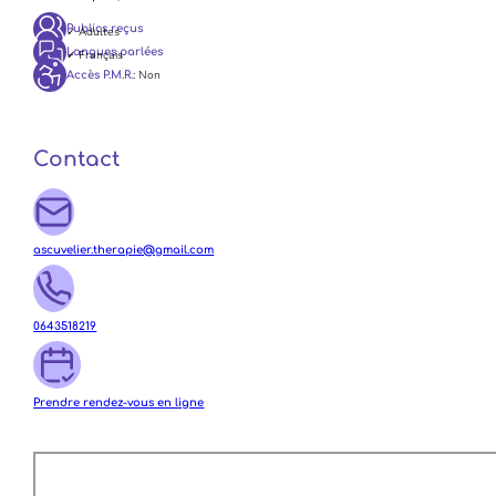
Publics reçus
✓ Adultes
Langues parlées
✓ Français
: Non
Accès P.M.R.
Contact
ascuvelier.therapie@gmail.com
0643518219
Prendre rendez-vous en ligne