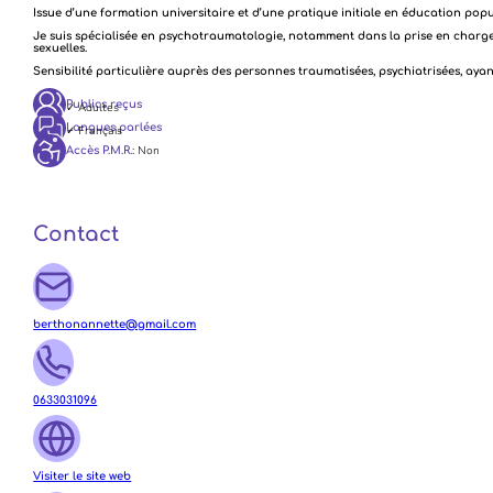
Issue d’une formation universitaire et d’une pratique initiale en éducation pop
Je suis spécialisée en psychotraumatologie, notamment dans la prise en charge 
sexuelles.
Sensibilité particulière auprès des personnes traumatisées, psychiatrisées, ayant
Publics reçus
✓ Adultes
Langues parlées
✓ Français
: Non
Accès P.M.R.
Contact
berthonannette@gmail.com
0633031096
Visiter le site web