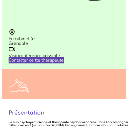
En cabinet à :
Grenoble
Visioconférence possible
Contacter ce⸱tte thérapeute
N’hésitez pas à nous faire vos retours sur vos consultations
ICI
Présentation
Je suis psychopraticienne et thérapeute psychocorporelle. Dans l’accompagnement
milieu carcéral (maison d’arrêt, EPM), l’enseignement, la formation pour adult