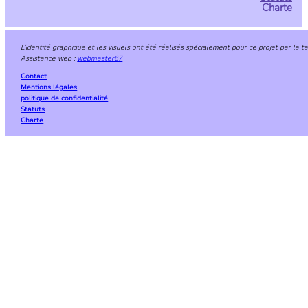
Charte
L’identité graphique et les visuels ont été réalisés spécialement pour ce projet par la 
Assistance web :
webmaster67
Contact
Mentions légales
politique de confidentialité
Statuts
Charte