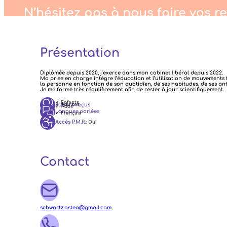
N’hésitez pas à nous faire vos r
Présentation
Diplômée depuis 2020, j’exerce dans mon cabinet libéral depuis 2022.
Ma prise en charge intègre l’éducation et l’utilisation de mouvements
la personne en fonction de son quotidien, de ses habitudes, de ses ant
Je me forme très régulièrement afin de rester à jour scientifiquement.
✓ Enfants
✓ Adultes
Publics reçus
✓ Ados
Langues parlées
✓ Français
: Oui
Accès P.M.R.
Contact
schwartz.osteo@gmail.com