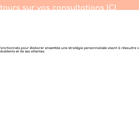
etours sur vos consultations
ICI
 fonctionnels pour élaborer ensemble une stratégie personnalisée visant à résoudre vo
écédents et de ses attentes.