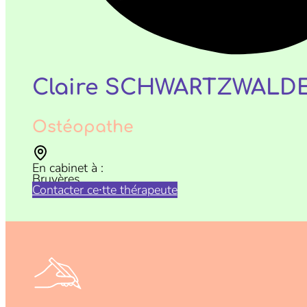
Claire SCHWARTZWALDER
Ostéopathe
En cabinet à :
Bruyères
Contacter ce⸱tte thérapeute