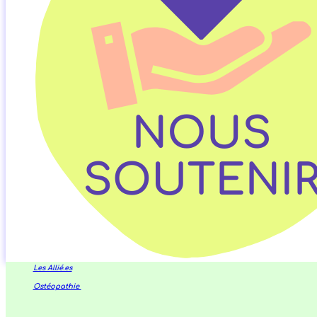
Les Allié.es
Ostéopathie