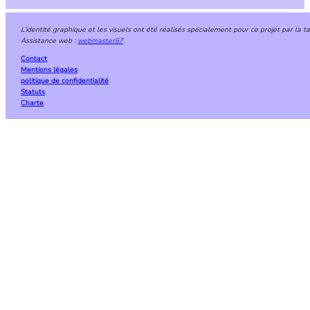
L’identité graphique et les visuels ont été réalisés spécialement pour ce projet par la 
Assistance web :
webmaster67
Contact
Mentions légales
politique de confidentialité
Statuts
Charte