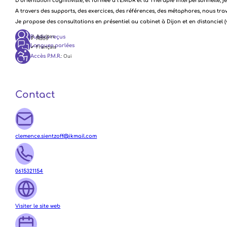
D’orientation cognitiviste, et formée à l’EMDR et la Thérapie Interpersonnelle, j
A travers des supports, des exercices, des références, des métaphores, nous trava
Je propose des consultations en présentiel au cabinet à Dijon et en distanciel (v
✓ Adultes
Publics reçus
✓ Ados
Langues parlées
✓ Français
: Oui
Accès P.M.R.
Contact
clemence.sientzoff@ikmail.com
0615321154
Visiter le site web