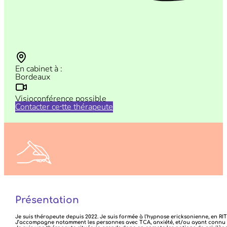
En cabinet à :
Bordeaux
Visioconférence possible
Contacter ce⸱tte thérapeute
N’hésitez pas à nous faire vos retours sur vos consultations
ICI
Présentation
Je suis thérapeute depuis 2022. Je suis formée à l’hypnose ericksonienne, en R
J’accompagne notamment les personnes avec TCA, anxiété, et/ou ayant connu d