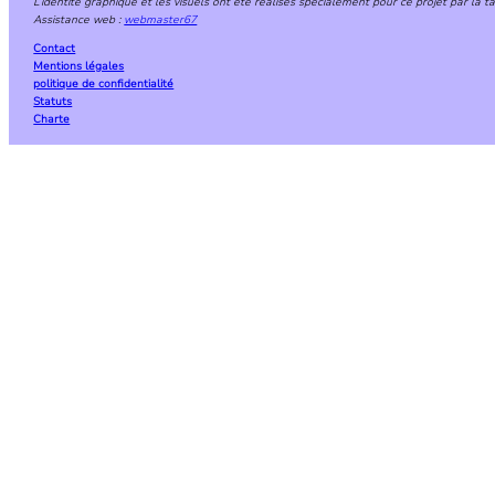
L’identité graphique et les visuels ont été réalisés spécialement pour ce projet par la 
Assistance web :
webmaster67
Contact
Mentions légales
politique de confidentialité
Statuts
Charte