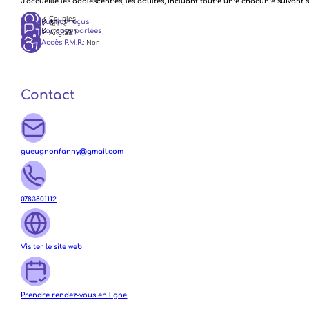
J’accueille les adolescent
⸱
es, les adultes, incluant tout
⸱
e un
⸱
e chacun
⸱
e suivant 
✓ Couples
✓ Adultes
Publics reçus
✓ Ados
✓ Français
Langues parlées
✓ Anglais
: Non
Accès P.M.R.
Contact
gueugnonfanny@gmail.com
0783801112
Visiter le site web
Prendre rendez-vous en ligne