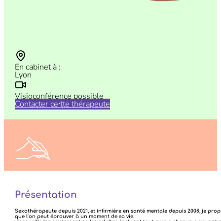
En cabinet à :
Lyon
Visioconférence possible
Contacter ce⸱tte thérapeute
N’hésitez pas à nous faire vos retours sur vos consultations
ICI
Présentation
Sexothérapeute depuis 2021, et infirmière en santé mentale depuis 2008, je pro
que l’on peut éprouver à un moment de sa vie.