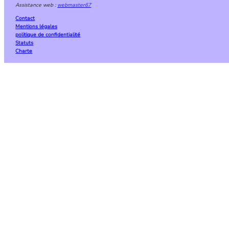
Assistance web :
webmaster67
Contact
Mentions légales
politique de confidentialité
Statuts
Charte