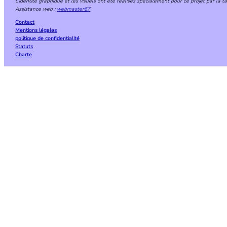
L’identité graphique et les visuels ont été réalisés spécialement pour ce projet par la 
Assistance web :
webmaster67
Contact
Mentions légales
politique de confidentialité
Statuts
Charte