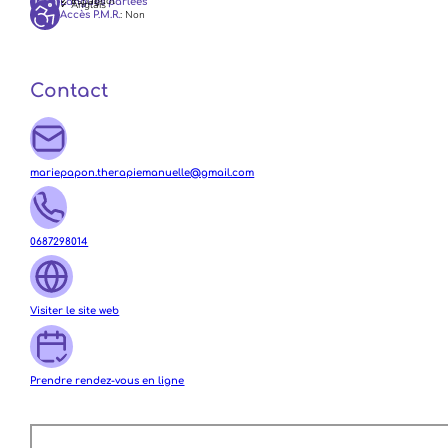
✓ Espagnol
Langues parlées
✓ Anglais
: Non
Accès P.M.R.
Contact
mariepapon.therapiemanuelle@gmail.com
0687298014
Visiter le site web
Prendre rendez-vous en ligne