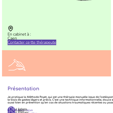
En cabinet à :
Caen
Contacter ce⸱tte thérapeute
N’hésitez pas à nous faire vos retours sur vos consultations
ICI
Présentation
Je pratique la Méthode Poyet, qui est une thérapie manuelle issue de l’ostéop
le biais de gestes légers et précis. C’est une technique informationnelle, douce 
aussi bien en prévention qu’en cas de situations traumatiques récentes ou passé
✓ Enfants
✓ Adultes
Publics reçus
✓ Ados
✓ Français