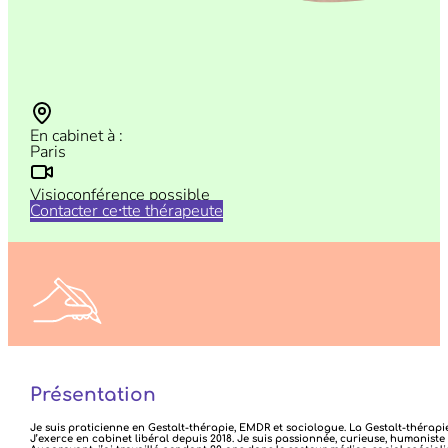
En cabinet à :
Paris
Visioconférence possible
Contacter ce⸱tte thérapeute
N’hésitez pas à nous faire vos retours sur vos consultations
ICI
Présentation
Je suis praticienne en Gestalt-thérapie, EMDR et sociologue. La Gestalt-thérapi
J’exerce en cabinet libéral depuis 2018. Je suis passionnée, curieuse, humanist