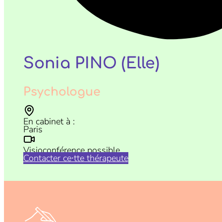
Sonia PINO (Elle)
Psychologue
En cabinet à :
Paris
Visioconférence possible
Contacter ce⸱tte thérapeute