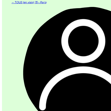
-- TOUS (en visio)
75 – Paris