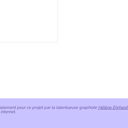
écialement pour ce projet par la talentueuse graphiste
Hélène Ehrhard
internet.