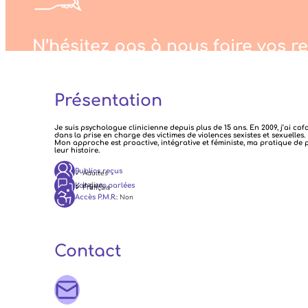
N’hésitez pas à nous faire vos r
Présentation
Je suis psychologue clinicienne depuis plus de 15 ans. En 2009, j’ai co
dans la prise en charge des victimes de violences sexistes et sexuelles.
Mon approche est proactive, intégrative et féministe, ma pratique de 
leur histoire.
Publics reçus
✓ Adultes
✓ Italien
Langues parlées
✓ Français
: Non
Accès P.M.R.
Contact