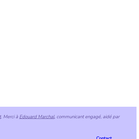
t
. Merci à
Edouard Marchal
, communicant engagé, aidé par
Contact