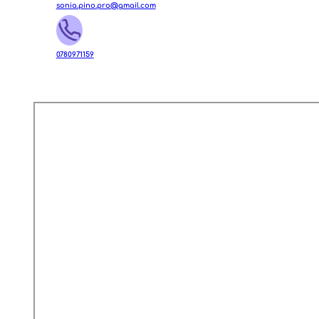
sonia.pino.pro@gmail.com
0780971159