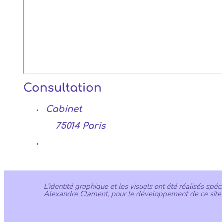
Consultation
Cabinet
75014 Paris
L’identité graphique et les visuels ont été réalisés sp
Alexandre Clament
, pour le développement de ce site 